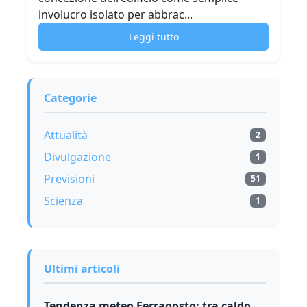
involucro isolato per abbrac...
Leggi tutto
Categorie
Attualità
2
Divulgazione
1
Previsioni
51
Scienza
1
Ultimi articoli
Tendenza meteo Ferragosto: tra caldo