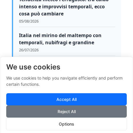
intenso e improvvisi temporali, ecco
cosa può cambiare
05/08/2026
Italia nel mirino del maltempo con
temporali, nubifragi e grandine
26/07/2026
Meteo: declino dell'anticiclone.
We use cookies
Temperature più piacevoli
We use cookies to help you navigate efficiently and perform
21/07/2026
certain functions.
Estate italiana verso una svolta: le
Accept All
tendenze meteo per i prossimi 10 giorni
17/07/2026
Reject All
Meteo, caldo estremo in arrivo: punte
Options
oltre i +40°C, ma attenzione anche a