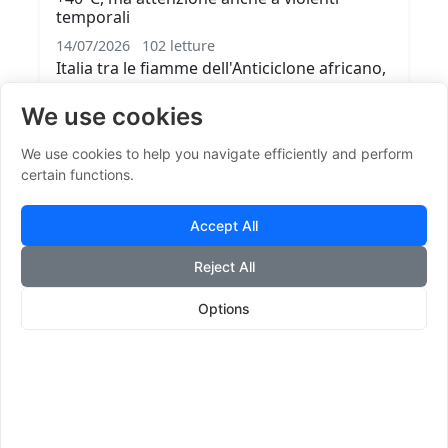
temporali
14/07/2026
102 letture
Italia tra le fiamme dell'Anticiclone africano,
con temperature finanche i +45°C sulla
We use cookies
Sardegna e temporali anche violenti con
possibili grandinate s...
We use cookies to help you navigate efficiently and perform
Leggi tutto
certain functions.
Accept All
Reject All
Options